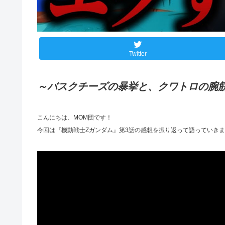
Twitter
～バスクチーズの暴挙と、クワトロの腕
こんにちは、MOM団です！
今回は『機動戦士Ζガンダム』第3話の感想を振り返って語っていき