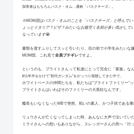
加害者はもちろんバスク・オム…通称「バスクチーズ」。
※MOM団はバスク・オムのことを「バスクチーズ」と呼んでい
ょっとイタリア？ピザ？みたいなお腹空く名前が多い気がして
なっています
😭
書類を渡すふりしてスッと引いたり、目の前で小学生みたいな
MOM団、これ見て
全員ブチギレ
ですよ。
というのも、ブライトさんって私達にとって完全に「家族」な
約1年半をかけて”初代ガンダム”をがっつり視聴してきた中で、
ホワイトベースの仲間たちを、私たちは“ブライトファミリー”
ブライトさんはいわばそのファミリーの大黒柱なんです。
艦長もいなくなったWBで突然、戦いの素人、かつ子供である
リュウさんが亡くなってしまった時、あんなに大声で泣いてい
ミライさんへの想いもありながら、スレッガーさんの所へ「行